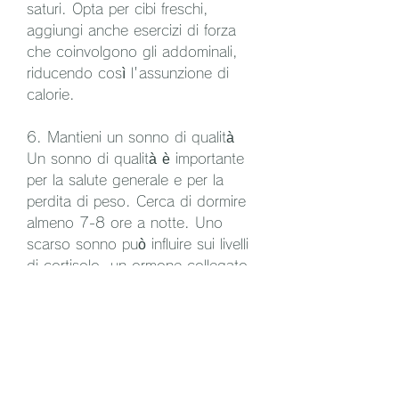
saturi. Opta per cibi freschi, 
aggiungi anche esercizi di forza 
che coinvolgono gli addominali, 
riducendo così l'assunzione di 
calorie.
6. Mantieni un sonno di qualità
Un sonno di qualità è importante 
per la salute generale e per la 
perdita di peso. Cerca di dormire 
almeno 7-8 ore a notte. Uno 
scarso sonno può influire sui livelli 
di cortisolo, un ormone collegato 
all'accumulo di grasso 
addominale. Mantenere una 
regolare routine di sonno può 
aiutare a migliorare la qualità del 
sonno e a ridurre il grasso 
addominale.