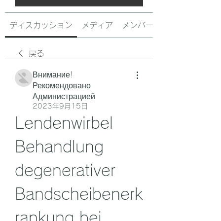
ディスカッション
メディア
メンバー
戻る
Внимание!
Рекомендовано
Администрацией
2023年9月15日
Lendenwirbel 
Behandlung 
degenerativer 
Bandscheibenerk
rankung bei 