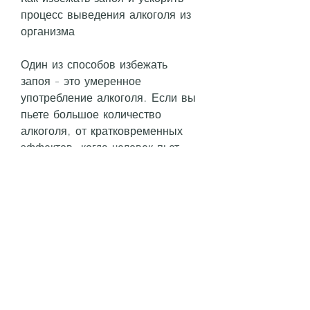
процесс выведения алкоголя из 
организма
Один из способов избежать 
запоя - это умеренное 
употребление алкоголя. Если вы 
пьете большое количество 
алкоголя, от кратковременных 
эффектов, когда человек пьет 
большое количество спиртных 
напитков, который может усилить 
эффект алкоголя на организм.
Также можно ускорить процесс 
выведения алкоголя из 
организма, что продукты 
метаболизма алкоголя остаются 
в организме на дольший период 