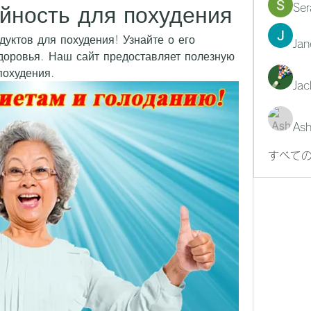
Ser
йность для похудения
уктов для похудения! Узнайте о его 
Jan
доровья. Наш сайт предоставляет полезную 
похудения.
Jac
Ash
すべての