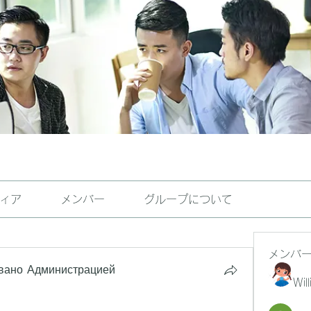
ィア
メンバー
グループについて
メンバ
вано Администрацией
Wil