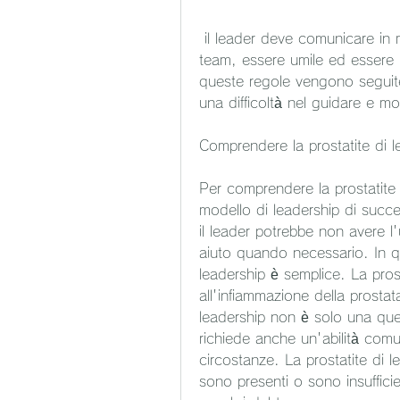
 il leader deve comunicare in modo efficace le aspettative ai membri del 
team, essere umile ed essere i
queste regole vengono seguite,
una difficoltà nel guidare e moti
Comprendere la prostatite di l
Per comprendere la prostatite d
modello di leadership di succe
il leader potrebbe non avere l'u
aiuto quando necessario. In qua
leadership è semplice. La prost
all'infiammazione della prosta
leadership non è solo una que
richiede anche un'abilità comun
circostanze. La prostatite di l
sono presenti o sono insufficie