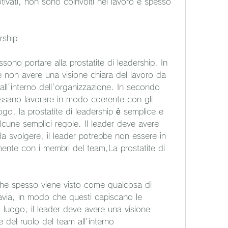
vati, non sono coinvolti nel lavoro e spesso 
rship
ono portare alla prostatite di leadership. In 
e non avere una visione chiara del lavoro da 
all'interno dell'organizzazione. In secondo 
sano lavorare in modo coerente con gli 
uogo, la prostatite di leadership è semplice e 
cune semplici regole. Il leader deve avere 
a svolgere, il leader potrebbe non essere in 
ente con i membri del team,La prostatite di 
he spesso viene visto come qualcosa di 
avia, in modo che questi capiscano le 
o luogo, il leader deve avere una visione 
 del ruolo del team all'interno 