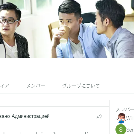
ィア
メンバー
グループについて
メンバ
вано Администрацией
Wil
Ser