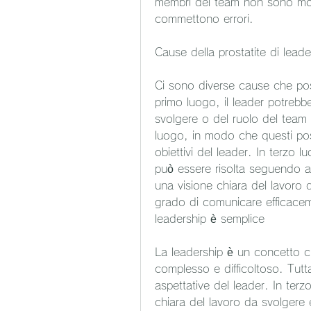
membri del team non sono moti
commettono errori.
Cause della prostatite di leade
Ci sono diverse cause che poss
primo luogo, il leader potrebb
svolgere o del ruolo del team 
luogo, in modo che questi pos
obiettivi del leader. In terzo l
può essere risolta seguendo al
una visione chiara del lavoro d
grado di comunicare efficacem
leadership è semplice
La leadership è un concetto c
complesso e difficoltoso. Tutt
aspettative del leader. In terz
chiara del lavoro da svolgere e