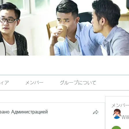
ィア
メンバー
グループについて
メンバ
вано Администрацией
Wil