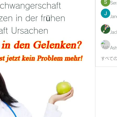
Ser
chwangerschaft 
n in der frühen 
Jan
ft Ursachen
Jac
Ash
すべての