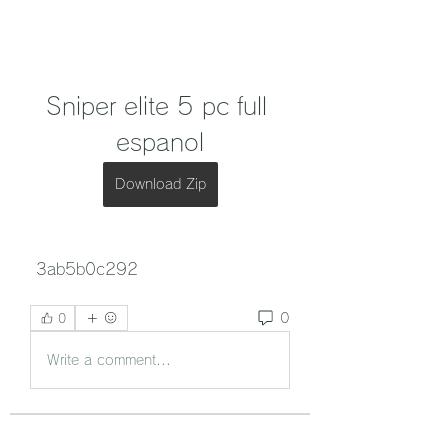
Sniper elite 5 pc full 
espanol
Download Zip
 3ab5b0c292
0
0
Write a comment...
グループについて