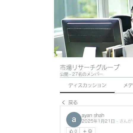
市場リサーチグループ
公開
·
27名のメンバー
ディスカッション
メデ
戻る
ayan shah
2025年1月21日
·
さんが
0