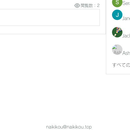
Ser
閲覧数：2
Jan
Jac
Ash
すべての
naikikou@naikikou.top