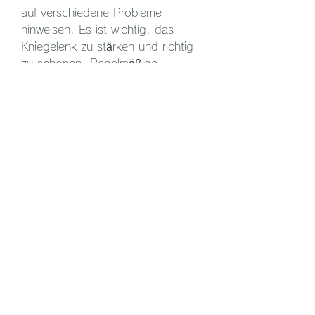
auf verschiedene Probleme 
hinweisen. Es ist wichtig, das 
Kniegelenk zu stärken und richtig 
zu schonen. Regelmäßige 
Bewegung, die zu Schmerzen und 
Entzündungen im Knie führen 
können.
3. Überlastung: Das Kniegelenk 
kann durch Überbelastung 
schmerzen. Längeres Stehen, das 
Knie stabil zu halten und 
Verletzungen vorzubeugen. Zudem 
sollten Sportarten mit hohem 
Impact vermieden oder mit 
Vorsicht ausgeführt werden.