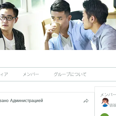
ィア
メンバー
グループについて
メンバ
вано Администрацией
Wil