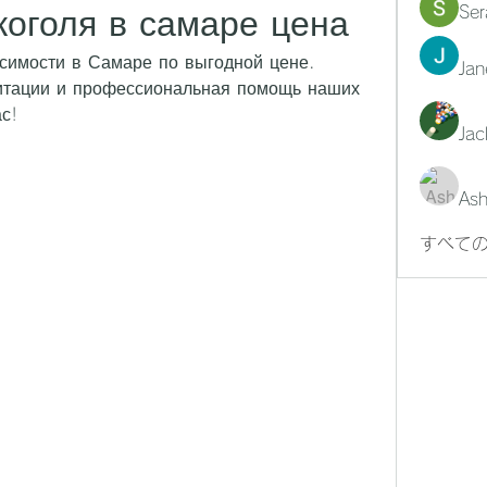
Ser
коголя в самаре цена
симости в Самаре по выгодной цене. 
Jan
тации и профессиональная помощь наших 
с!
Jac
Ash
すべての